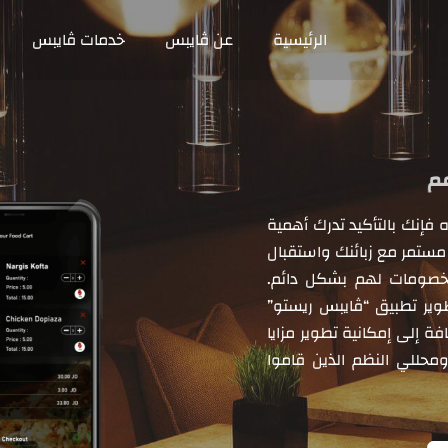
الرئيسية
عن ڤايبس
خدمات ڤايبس
 فإنك بالتأكيد تدرك أهمية
مستمر مع زبائنك واستقبال
الخصومات لهم بشكل دائم.
طوير تطبيق “ڤايبس ريستو”
فة إلى إمكانية تطوير مزايا
محللي النظم الذين قاموا