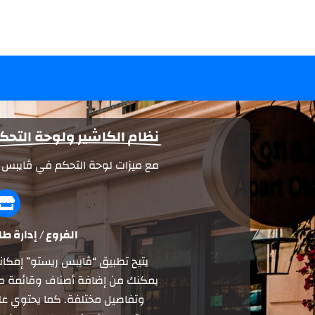
نظام الكاشير ولوحة التحك
مع ميزات لوحة التحكم في ڤايبس ري
الفروع / إدارة ط
يتيح تطبيق “ڤايبس ريستو” إمكاني
يمكنك من إضافة أصناف وقائمة ط
وتفاصيل مختلفة. كما يحتوي على