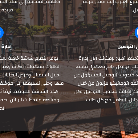
فرع الأقرب إليه أومن فرعه
أطباقه المفضلة إلى سلة المش
ل.
فريدة
 التوصيل
إدارة 
كم، أصبح بإمكانك الآن إدارة
يوفر النظام شاشة خاصة بالك
على تواصل دائم معهم! إضافة،
الطلبات بسهولة؛ وكأنه يعمل ع
يد مندوب التوصيل المسؤول عن
خلال استقبال وعرض الطلبات وف
 اتوماتيكيا للزبون من خلال
منها وحتى تسليمها إلى موظف ال
انك إضافة مندوبي التوصيل لكل
هذه الشاشة للموظف أيضاً 
 خلال التعامل مع كل طلب.
ومتابعة ملاحظات الزبائن لض
الح