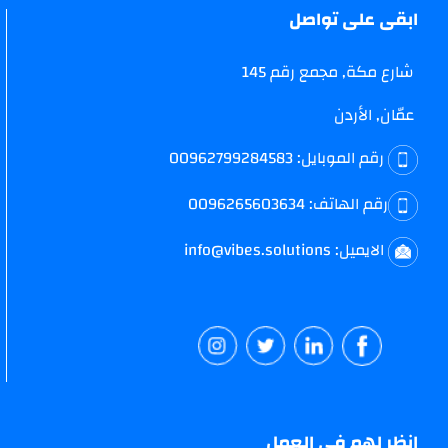
ابقى على تواصل
شارع مكة, مجمع رقم 145
عمّان, الأردن
رقم الموبايل:
00962799284583
رقم الهاتف:
0096265603634
الايميل:
info@vibes.solutions
انظر لهم في العمل