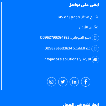
ابقى على تواصل
شارع مكة, مجمع رقم 145
عمّان, الأردن
رقم الموبايل:
00962799284583
رقم الهاتف:
0096265603634
الايميل:
info@vibes.solutions
انظر لهم في العمل