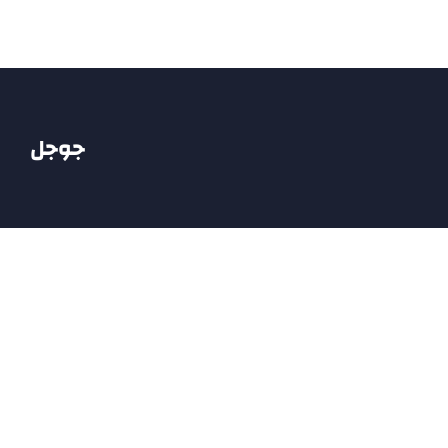
Ski
t
conten
جوجل