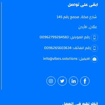
ابقى على تواصل
شارع مكة, مجمع رقم 145
عمّان, الأردن
رقم الموبايل:
00962799284583
رقم الهاتف:
0096265603634
الايميل:
info@vibes.solutions
انظر لهم في العمل