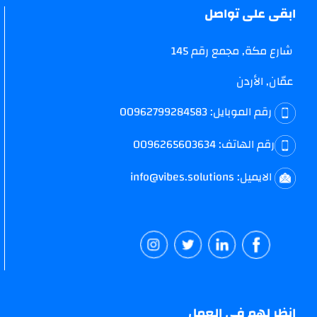
ابقى على تواصل
شارع مكة, مجمع رقم 145
عمّان, الأردن
رقم الموبايل:
00962799284583
رقم الهاتف:
0096265603634
الايميل:
info@vibes.solutions
انظر لهم في العمل