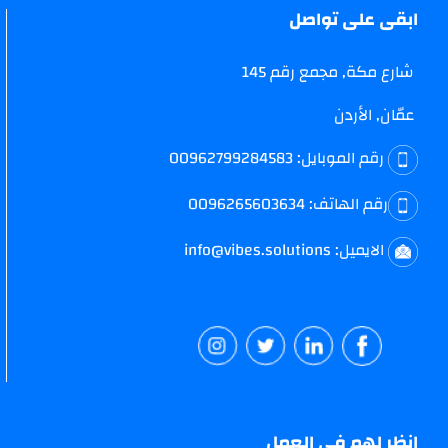
ابقى على تواصل
شارع مكة, مجمع رقم 145
عمّان, الأردن
رقم الموبايل:
00962799284583
رقم الهاتف:
0096265603634
الايميل:
info@vibes.solutions
انظر لهم في العمل