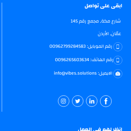
ابقى على تواصل
شارع مكة, مجمع رقم 145
عمّان, الأردن
رقم الموبايل:
00962799284583
رقم الهاتف:
0096265603634
الايميل:
info@vibes.solutions
انظر لهم في العمل